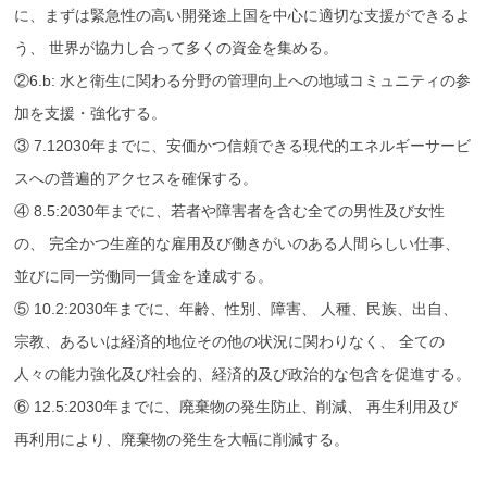
に、まずは緊急性の高い開発途上国を中心に適切な支援ができるよ
う、 世界が協力し合って多くの資金を集める。
②6.b: 水と衛生に関わる分野の管理向上への地域コミュニティの参
加を支援・強化する。
③ 7.12030年までに、安価かつ信頼できる現代的エネルギーサービ
スへの普遍的アクセスを確保する。
④ 8.5:2030年までに、若者や障害者を含む全ての男性及び女性
の、 完全かつ生産的な雇用及び働きがいのある人間らしい仕事、
並びに同一労働同一賃金を達成する。
⑤ 10.2:2030年までに、年齢、性別、障害、 人種、民族、出自、
宗教、あるいは経済的地位その他の状況に関わりなく、 全ての
人々の能力強化及び社会的、経済的及び政治的な包含を促進する。
⑥ 12.5:2030年までに、廃棄物の発生防止、削減、 再生利用及び
再利用により、廃棄物の発生を大幅に削減する。