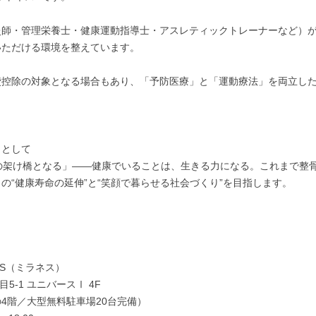
灸師・管理栄養士・健康運動指導士・アスレティックトレーナーなど）
いただける環境を整えています。
費控除の対象となる場合もあり、「予防医療」と「運動療法」を両立し
」として
運動の架け橋となる」——健康でいることは、生きる力になる。これまで
の“健康寿命の延伸”と“笑顔で暮らせる社会づくり”を目指します。
SS（ミラネス）
目5-1 ユニバースⅠ 4F
4階／大型無料駐車場20台完備）